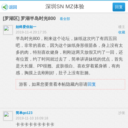
深圳SN MZ体验
回复
[罗湖区] 罗湖半岛时光800
看全部
始终爱你如一
楼主
2019-11-4 20:17:35
收藏
半岛时光800，刚来这个论坛，妹纸这次约了有四五回
吧，非常的喜欢，因为这个妹纸身形很苗条，身上没有太
多的肉，特别喜欢健身，刚刚这两天放假又约了一回，还
有位置，约了时间就过去了，简单讲讲妹纸的优点，首先
是大长腿、РР很翘、皮肤很白、喜欢穿着紧身裤，有肉
感，胸摸上去刚刚好，肚子上没有肚腩。
游客，如果您要查看本帖隐藏内容请
回复
简单go123
沙发
2019-11-10 16:09:18
卡卡卡卡卡卡卡卡卡