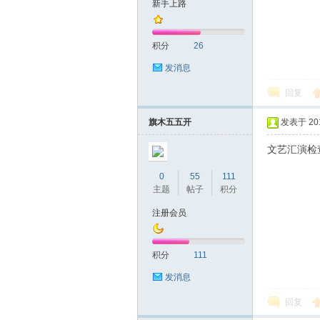
新手上路
友
积分
26
发消息
回复
旗木五五开
发表于 2019
文艺汇演检
网
0
55
111
主题
帖子
积分
注册会员
积分
111
发消息
回复
论