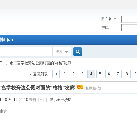
用户名
密码
佛山sn
搜索
搜
FL
市二宫学校旁边公厕对面的“格格”发廊
返回列表
1
2
3
4
5
6
7
8
9
索
二宫学校旁边公厕对面的“格格”发廊
[复制链接]
›
-8-26 12:01:10
来自手机
|
显示全部楼层
地方