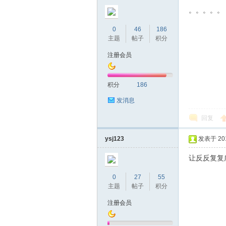
圳
。。。。。
0
46
186
主题
帖子
积分
注册会员
积分
186
发消息
条
回复
ysj123
发表于 2019
让反反复复
0
27
55
主题
帖子
积分
注册会员
友