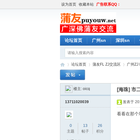
设为首页
收藏本站
广告联系QQ：
论坛首页
广州sn
深圳sn
论坛首页
蒲友FL ZJ交流区
广州ZJ 
楼主:
oicq
[海珠]
市
蒲
»
›
›
13711020039
发表于 2019
看看在那个
0
13
26
主题
帖子
积分