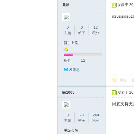
龙居
发表于 2019
nzusjsnsuz
0
6
12
主题
帖子
积分
新手上路
坛
积分
12
发消息
回复
liu1005
发表于 2019
回复支持支
0
29
240
-
主题
帖子
积分
中级会员