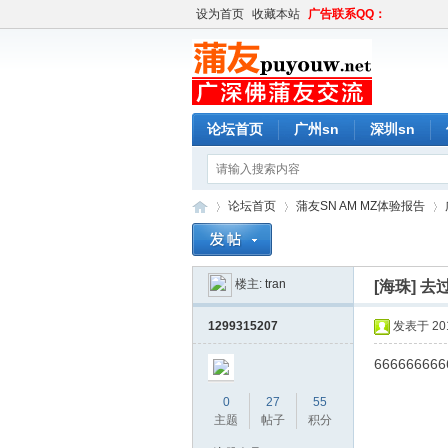
设为首页
收藏本站
广告联系QQ：
论坛首页
广州sn
深圳sn
论坛首页
蒲友SN AM MZ体验报告
楼主:
tran
[海珠]
去
蒲
»
›
›
1299315207
发表于 2019
666666666
0
27
55
主题
帖子
积分