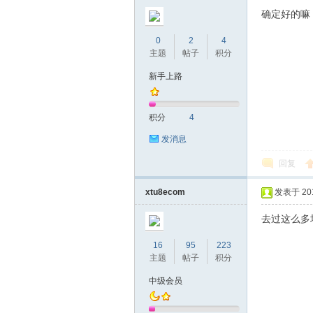
圳
确定好的嘛
0
2
4
主题
帖子
积分
新手上路
积分
4
发消息
条
回复
xtu8ecom
发表于 2019
去过这么多
16
95
223
主题
帖子
积分
中级会员
友