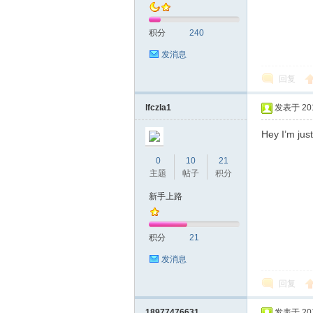
积分
240
发消息
回复
深
lfczla1
发表于 2019
Hey I’m just
0
10
21
主题
帖子
积分
新手上路
积分
21
圳
发消息
回复
18977476631
发表于 2019