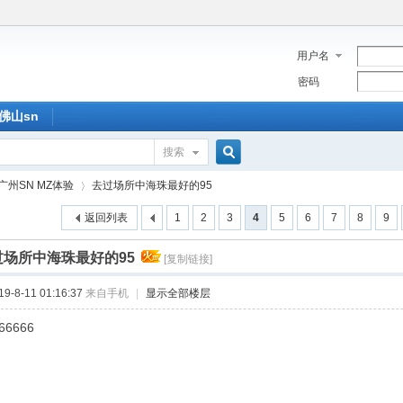
用户名
密码
佛山sn
搜索
搜
广州SN MZ体验
去过场所中海珠最好的95
返回列表
1
2
3
4
5
6
7
8
9
索
过场所中海珠最好的95
[复制链接]
›
-8-11 01:16:37
来自手机
|
显示全部楼层
66666