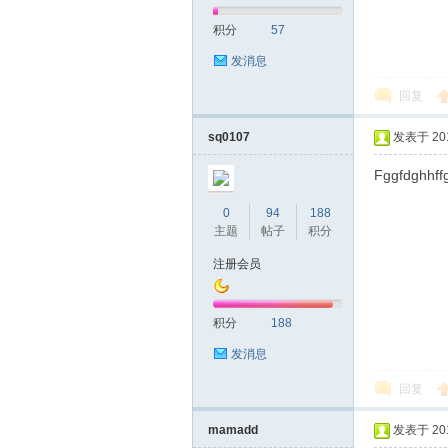
积分
57
网|
发消息
回复
sq0107
发表于 2019
Fggfdghhff
0
94
188
主题
帖子
积分
深
注册会员
积分
188
发消息
回复
mamadd
发表于 2019