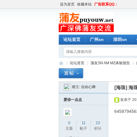
设为首页
收藏本站
广告联系QQ：
论坛首页
广州sn
深圳sn
论坛首页
蒲友SN AM MZ体验报告
楼主:
自由心舞
[海珠]
海珠
蒲
»
›
›
爱你一点点
发表于 2019
645879456
0
11
23
主题
帖子
积分