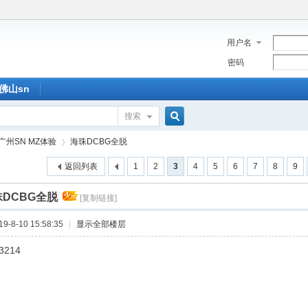
用户名
密码
佛山sn
搜索
搜
广州SN MZ体验
海珠DCBG全脱
返回列表
1
2
3
4
5
6
7
8
9
索
DCBG全脱
[复制链接]
›
-8-10 15:58:35
|
显示全部楼层
3214