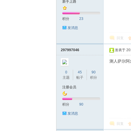
新手上路
友
积分
23
发消息
回复
297997046
发表于 2019
测人萨尔阿
网
0
45
90
主题
帖子
积分
注册会员
积分
90
发消息
回复
论