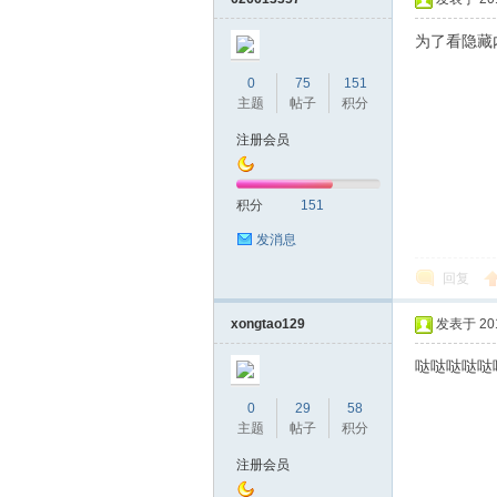
为了看隐藏
0
75
151
主题
帖子
积分
桑
注册会员
积分
151
发消息
回复
xongtao129
发表于 2019
拿
哒哒哒哒哒
0
29
58
主题
帖子
积分
注册会员