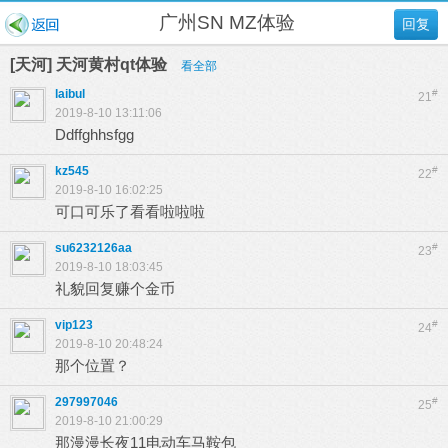
广州SN MZ体验
回复
[天河] 天河黄村qt体验
看全部
laibul
#
21
2019-8-10 13:11:06
Ddffghhsfgg
kz545
#
22
2019-8-10 16:02:25
可口可乐了看看啦啦啦
su6232126aa
#
23
2019-8-10 18:03:45
礼貌回复赚个金币
vip123
#
24
2019-8-10 20:48:24
那个位置？
297997046
#
25
2019-8-10 21:00:29
那漫漫长夜11电动车马鞍包