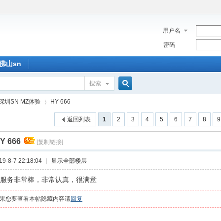
用户名
密码
佛山sn
搜索
搜
深圳SN MZ体验
HY 666
返回列表
1
2
3
4
5
6
7
8
9
索
Y 666
[复制链接]
›
-8-7 22:18:04
|
显示全部楼层
胖，服务非常棒，非常认真，很满意
果您要查看本帖隐藏内容请
回复