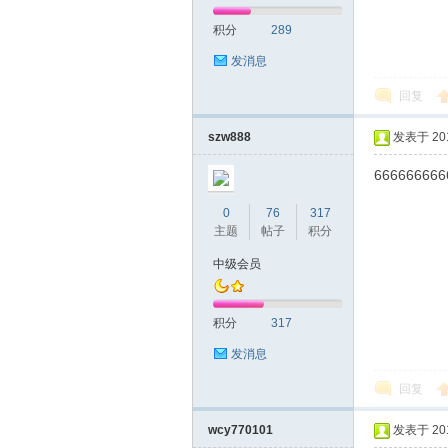
积分
289
网|
发消息
回复
szw888
发表于 2019
666666666
0
76
317
主题
帖子
积分
深
中级会员
积分
317
发消息
回复
wcy770101
发表于 2019