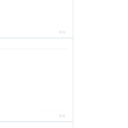
举报
举报