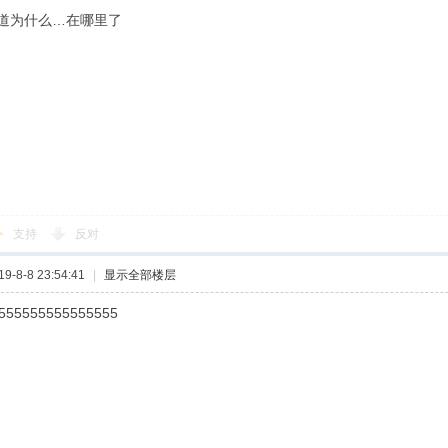
道为什么…在哪里了
支持
反对
-8-8 23:54:41
|
显示全部楼层
555555555555555