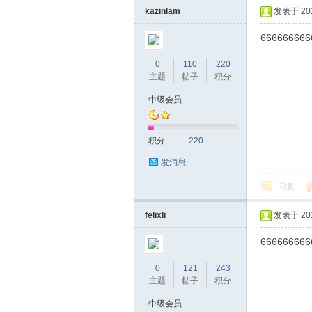
kazinlam
发表于 2019
666666666
0
110
220
主题
帖子
积分
中级会员
坛
积分
220
发消息
回复
felixli
发表于 2019
666666666
0
121
243
-
主题
帖子
积分
中级会员