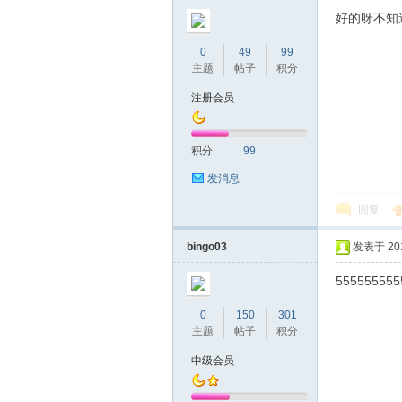
圳
好的呀不知
0
49
99
主题
帖子
积分
注册会员
积分
99
发消息
条
回复
bingo03
发表于 2019
555555555
0
150
301
主题
帖子
积分
中级会员
友