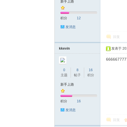
新手上路
友
积分
12
发消息
回复
kkevin
发表于 2019
666667777
网
0
8
16
主题
帖子
积分
新手上路
积分
16
发消息
回复
论