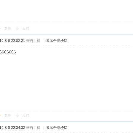
支持
反对
-8-8 22:02:21
来自手机
|
显示全部楼层
6666666
支持
反对
-8-8 22:34:32
来自手机
|
显示全部楼层