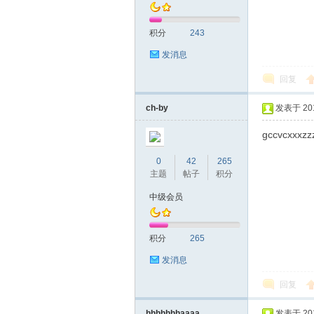
积分
243
发消息
回复
深
ch-by
发表于 2019
gccvcxxxzz
0
42
265
主题
帖子
积分
中级会员
积分
265
圳
发消息
回复
hhhhhhhaaaa
发表于 2019