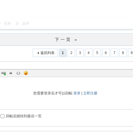
支持
反对
下一页 »
返回列表
1
2
3
4
5
6
7
8
9
您需要登录后才可以回帖
登录
|
立即注册
回帖后跳转到最后一页