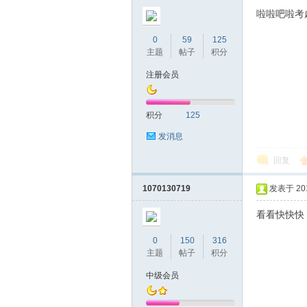
圳
啦啦吧啦考虑
0
59
125
主题
帖子
积分
注册会员
积分
125
发消息
条
回复
1070130719
发表于 2019
看看快快快
0
150
316
主题
帖子
积分
中级会员
友