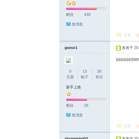
积分
430
发消息
回复
深
goose1
发表于 2019
666666999
0
13
26
主题
帖子
积分
新手上路
积分
26
圳
发消息
回复
zhangming04
发表于 2019