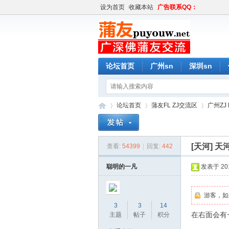
设为首页
收藏本站
广告联系QQ：
论坛首页
广州sn
深圳sn
论坛首页
蒲友FL ZJ交流区
广州ZJ 
[天河]
天河
查看:
54399
|
回复:
442
蒲
»
›
›
聪明的一凡
发表于 2019
游客，如
3
3
14
在右面会有
主题
帖子
积分