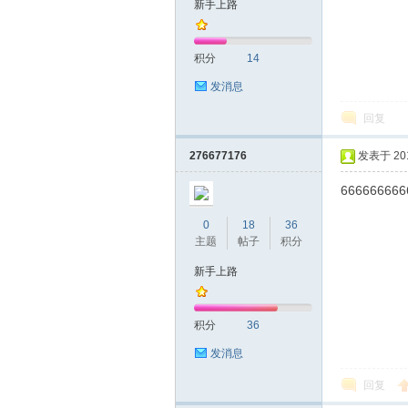
新手上路
友
积分
14
发消息
回复
276677176
发表于 2019
666666666
网
0
18
36
主题
帖子
积分
新手上路
积分
36
发消息
回复
论