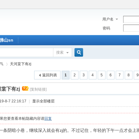
用户名
密码
佛山sn
搜索
搜
FL
天河棠下有zj
返回列表
1
2
3
4
5
6
7
8
9
索
棠下有zj
[复制链接]
›
-8-7 22:16:17
|
显示全部楼层
果您要查看本帖隐藏内容请
回复
一条阴暗小巷，继续深入就会有zj的。不过记住，年轻的下午一点才会上