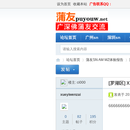
设为首页
收藏本站
广告联系QQ：
论坛首页
广州sn
深圳sn
论坛首页
蒲友SN AM MZ体验报告
楼主:
ci000
[罗湖区]
蒲
»
›
›
xueyiwenzai
发表于 2019
666666666
0
82
195
主题
帖子
积分