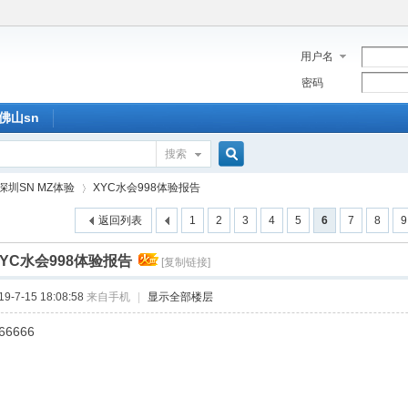
用户名
密码
佛山sn
搜索
搜
深圳SN MZ体验
XYC水会998体验报告
返回列表
1
2
3
4
5
6
7
8
9
索
XYC水会998体验报告
[复制链接]
›
-7-15 18:08:58
来自手机
|
显示全部楼层
66666