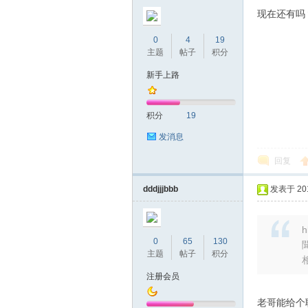
圳
现在还有吗
0
4
19
主题
帖子
积分
新手上路
积分
19
发消息
条
回复
dddjjjbbb
发表于 2019
h
0
65
130
主题
帖子
积分
注册会员
友
老哥能给个