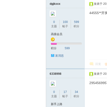
dgjkxxx
发表于 2019
44555**
0
100
599
主题
帖子
积分
高级会员
坛
积分
599
发消息
回复
6338998
发表于 2019
295456995
0
17
34
-
主题
帖子
积分
新手上路