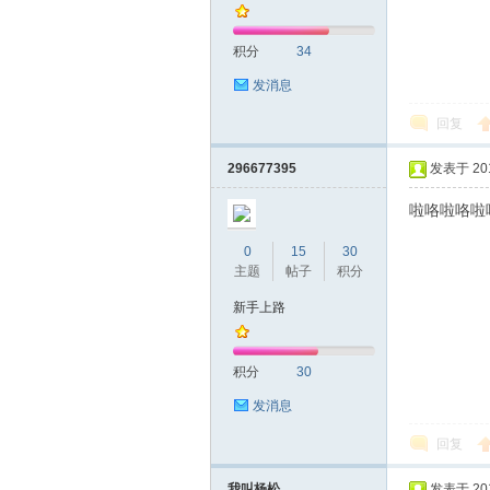
积分
34
发消息
回复
深
296677395
发表于 2019
啦咯啦咯啦
0
15
30
主题
帖子
积分
新手上路
积分
30
圳
发消息
回复
我叫杨松
发表于 2019