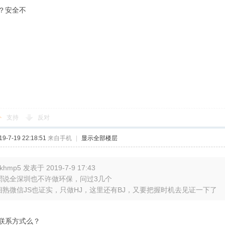
？安全不
支持
反对
-7-19 22:18:51
来自手机
|
显示全部楼层
khmp5 发表于 2019-7-9 17:43
聞说全深圳也不许做环保，问过3几个
相熟微信JS也证实，只做HJ，这里还有BJ，又要把握时机去见证一下了
联系方式么？