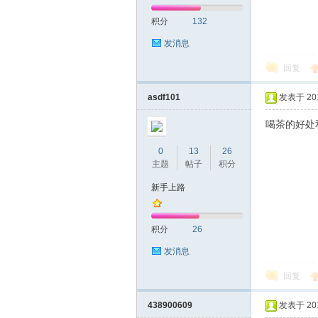
积分
132
网|
发消息
回复
asdf101
发表于 2019
喝茶的好处
0
13
26
主题
帖子
积分
深
新手上路
积分
26
发消息
回复
438900609
发表于 2019