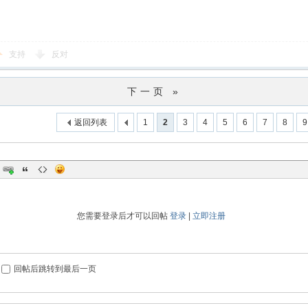
支持
反对
下一页 »
返回列表
1
2
3
4
5
6
7
8
9
您需要登录后才可以回帖
登录
|
立即注册
回帖后跳转到最后一页