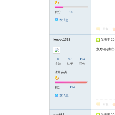
积分
90
发消息
回复
深
lenovo1328
发表于 2019
龙华去过唯
0
97
194
主题
帖子
积分
注册会员
积分
194
圳
发消息
回复
szw888
发表于 2019