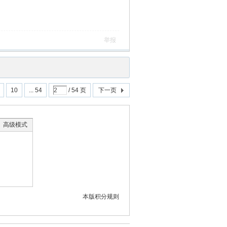
举报
10
... 54
/ 54 页
下一页
高级模式
本版积分规则