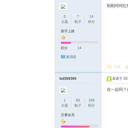
圳
刚刚呵呵红
0
7
14
主题
帖子
积分
新手上路
积分
14
发消息
条
回复
lxd369369
发表于 2019
在一起吗？
1
65
166
主题
帖子
积分
注册会员
友