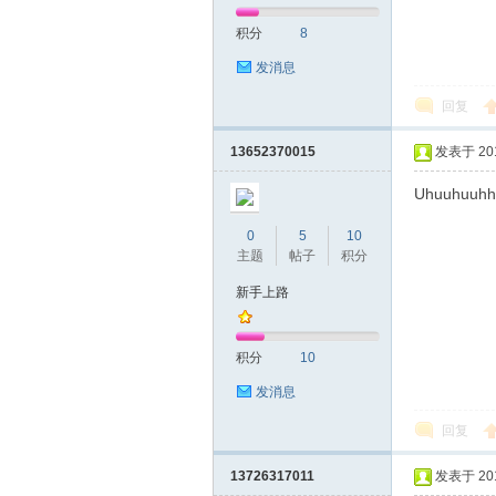
积分
8
网|
发消息
回复
13652370015
发表于 2019
Uhuuhuuhh
0
5
10
主题
帖子
积分
深
新手上路
积分
10
发消息
回复
13726317011
发表于 2019