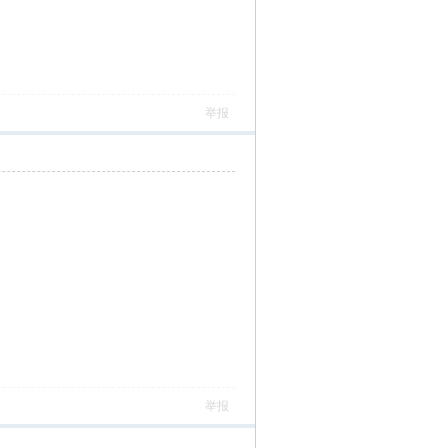
举报
举报