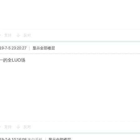
支持
反对
-7-5 23:20:27
|
显示全部楼层
一的全LUO场
支持
反对
-7-6 10:16:08
来自手机
|
显示全部楼层