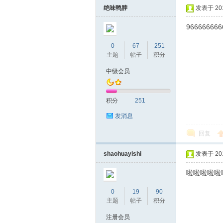
绝味鸭脖
发表于 2019
966666666
0
67
251
主题
帖子
积分
中级会员
坛
积分
251
发消息
回复
shaohuayishi
发表于 2019
啦啦啦啦啦
0
19
90
-
主题
帖子
积分
注册会员