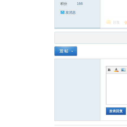
积分
166
发消息
回复
品
茶
发表回复