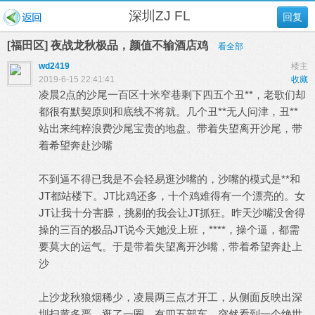
深圳ZJ FL
回复
[福田区] 夜战龙秋极品，颜值不输酒店鸡
看全部
wd2419
楼主
2019-6-15 22:41:41
收藏
凌晨2点的沙尾一百区十米窄巷剩下四五个丑**，老歌们却
都很有默契原则和底线不将就。几个丑**无人问津，丑**
站出来纯粹浪费沙尾宝贵的地盘。带着失望离开沙尾，带
着希望奔赴沙嘴
不到逼不得已我是不会轻易逛沙嘴的，沙嘴的模式是**和
JT都站楼下。JT比鸡还多，十个鸡难得有一个漂亮的。女
JT让我十分害臊，挑剔的我会让JT抓狂。昨天沙嘴没舍得
操的三百的极品JT说今天她没上班，****，操个逼，都需
要莫大的运气。于是带着失望离开沙嘴，带着希望奔赴上
沙
上沙龙秋狼烟稀少，凌晨两三点才开工，从侧面反映出深
圳扫黄多严，逛了一圈，有四五部车，突然看到一个绝世