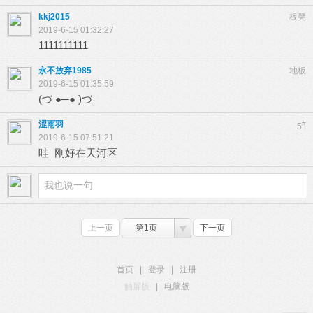
kkj2015
板凳
2019-6-15 01:32:27
1111111111
永不放弃1985
地板
2019-6-15 01:35:59
(づ ●─● )づ
涩雨羽
#
5
2019-6-15 07:51:21
哇 刚好在天河区
上一页
第1页
下一页
首页
|
登录
|
注册
触屏版
|
电脑版