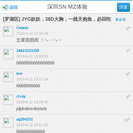
深圳SN MZ体验
回复
[罗湖区] JYG妖妖，38D大胸，一线天抱鱼，必回吃
看全部
Cebelu
#
6
2019-6-11 12:44:38
怎要因因因˙ㄒㄣㄧㄣㄧ
18823333359
#
7
2019-6-11 13:00:05
6666666666666666
lem
#
8
2019-6-11 13:17:14
6666666666
ch-by
#
9
2019-6-11 13:18:40
jdjdndnsnbsbsb
ag204251
#
10
2019-6-11 14:01:55
666666666666