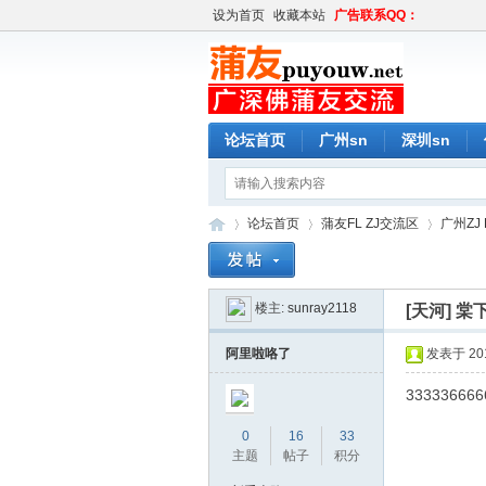
设为首页
收藏本站
广告联系QQ：
论坛首页
广州sn
深圳sn
论坛首页
蒲友FL ZJ交流区
广州ZJ 
楼主:
sunray2118
[天河]
棠
蒲
»
›
›
阿里啦咯了
发表于 2019
333336666
0
16
33
主题
帖子
积分