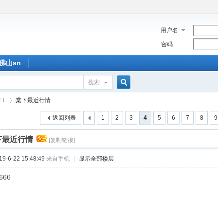
用户名
密码
佛山sn
搜索
搜
FL
棠下最近行情
返回列表
1
2
3
4
5
6
7
8
9
索
下最近行情
[复制链接]
›
-6-22 15:48:49
来自手机
|
显示全部楼层
666