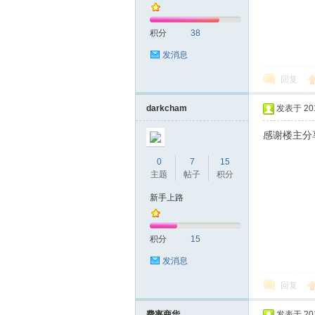
积分
38
发消息
回复
深
darkcham
发表于 2019
感谢楼主分
0
7
15
主题
帖子
积分
新手上路
积分
15
圳
发消息
回复
费率商华
发表于 2019