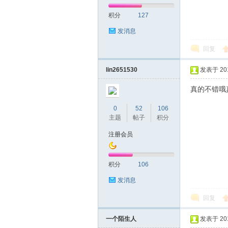
积分
127
网|
发消息
回复
lin2651530
发表于 2019
真的不错哦
0
52
106
主题
帖子
积分
深
注册会员
积分
106
发消息
回复
一个陌生人
发表于 2019