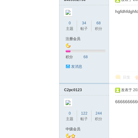
hgfdhfdghf
0
34
68
主题
帖子
积分
桑
注册会员
积分
68
发消息
回复
C2pc0123
发表于 2022
拿
666666666
0
122
244
主题
帖子
积分
中级会员