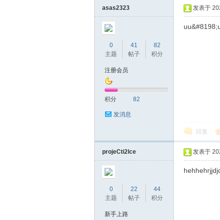
asas2323
发表于 2020
uu&#8198;
0
41
82
主题
帖子
积分
注册会员
坛
积分
82
发消息
回复
projeCti2lce
发表于 2022
hehhehrjjdj
0
22
44
-
主题
帖子
积分
新手上路