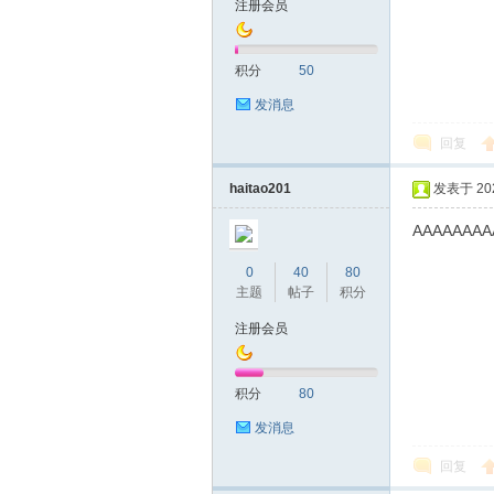
注册会员
友
积分
50
发消息
回复
haitao201
发表于 2020
AAAAAAAA
网
0
40
80
主题
帖子
积分
注册会员
积分
80
发消息
回复
论