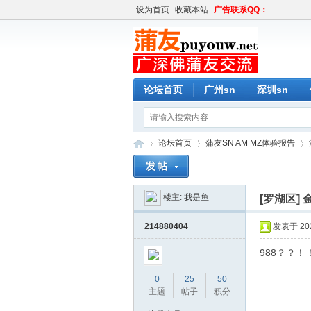
设为首页
收藏本站
广告联系QQ：
论坛首页
广州sn
深圳sn
论坛首页
蒲友SN AM MZ体验报告
楼主:
我是鱼
[罗湖区]
蒲
»
›
›
214880404
发表于 2020
988？？！
0
25
50
主题
帖子
积分