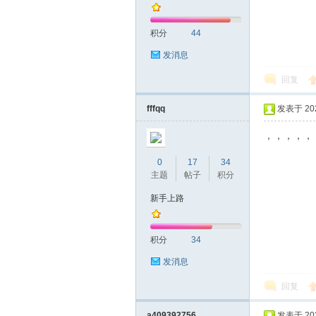
积分
44
发消息
回复
深
fffqq
发表于 2022
，，，，，
0
17
34
主题
帖子
积分
新手上路
积分
34
圳
发消息
回复
a409392756
发表于 2022