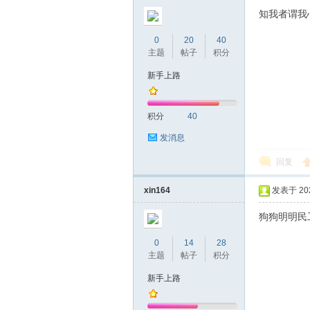
圳
知我者谓我
0
20
40
主题
帖子
积分
新手上路
积分
40
发消息
条
回复
xin164
发表于 2024
狗狗明明民
0
14
28
主题
帖子
积分
新手上路
友