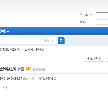
用户名
密码
佛山sn
搜索
搜
深圳SN MZ体验
金沙滩红牌中雷
返回列表
索
金沙滩红牌中雷
[复制链接]
›
-6-19 00:34:27
来自手机
|
显示全部楼层
！？！！