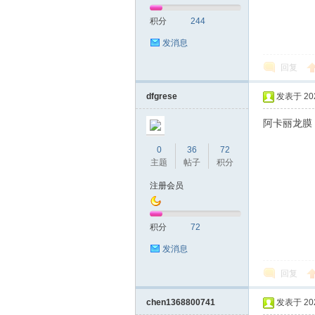
积分
244
网|
发消息
回复
dfgrese
发表于 2022
阿卡丽龙膜
0
36
72
主题
帖子
积分
深
注册会员
积分
72
发消息
回复
chen1368800741
发表于 2024