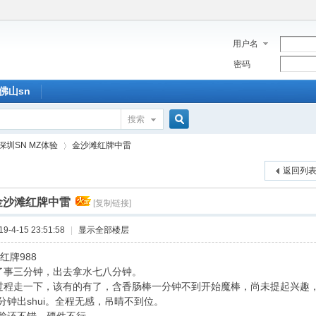
用户名
密码
佛山sn
搜索
搜
深圳SN MZ体验
金沙滩红牌中雷
返回列
索
金沙滩红牌中雷
[复制链接]
›
-4-15 23:51:58
|
显示全部楼层
红牌988
了事三分钟，出去拿水七八分钟。
过程走一下，该有的有了，含香肠棒一分钟不到开始魔棒，尚未提起兴趣，
分钟出shui。全程无感，吊晴不到位。