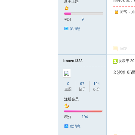
整体来说，
新手上路
游客，如
友
积分
9
发消息
回复
lenovo1328
发表于 2019
金沙滩 所谓
网
0
97
194
主题
帖子
积分
注册会员
积分
194
发消息
论