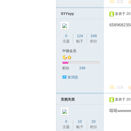
回复
SYYsyy
发表于 2019
658968235
0
124
249
主题
帖子
积分
中级会员
坛
积分
249
发消息
回复
安然失笑
发表于 2019
嘻嘻wwww
-
0
10
20
主题
帖子
积分