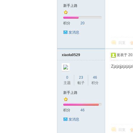
新手上路
积分
20
发消息
回复
深
xiaolu0529
发表于 2019
Zjzjzjjzjzjzjz
0
23
46
主题
帖子
积分
新手上路
圳
积分
46
发消息
回复