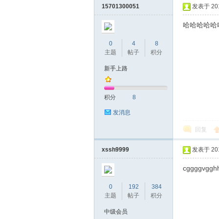
圳
15701300051
发表于 2019
哈哈哈哈哈
0
4
8
主题
帖子
积分
新手上路
积分
8
条
发消息
回复
xssh9999
发表于 2019
cggggvggh
0
192
384
主题
帖子
积分
友
中级会员