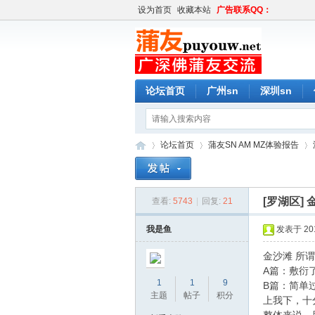
设为首页
收藏本站
广告联系QQ：
论坛首页
广州sn
深圳sn
论坛首页
蒲友SN AM MZ体验报告
[罗湖区]
查看:
5743
|
回复:
21
蒲
»
›
›
我是鱼
发表于 2019
金沙滩 所谓
A篇：敷衍
1
1
9
B篇：简单
主题
帖子
积分
上我下，十