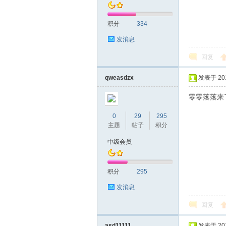
积分
334
发消息
回复
深
qweasdzx
发表于 2019
零零落落来
0
29
295
主题
帖子
积分
中级会员
积分
295
圳
发消息
回复
asd11111
发表于 2019