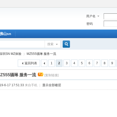
用户名
密码
佛山sn
搜索
搜
深圳SN MZ体验
MZ555骚琳 服务一流
返回列表
1
2
3
4
5
6
7
8
9
索
MZ555骚琳 服务一流
[复制链接]
›
-6-17 17:51:33
来自手机
|
显示全部楼层