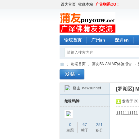
设为首页
收藏本站
广告联系QQ：
论坛首页
广州sn
深圳sn
论坛首页
蒲友SN AM MZ体验报告
楼主:
newsunnet
[罗湖区]
蒲
»
›
›
绝味鸭脖
发表于 2019
1111111111
0
67
251
主题
帖子
积分