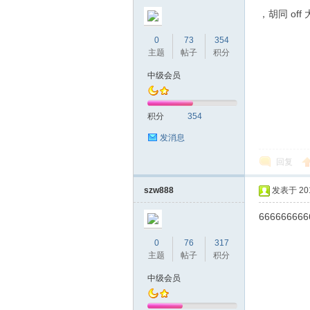
圳
，胡同 off
0
73
354
主题
帖子
积分
中级会员
积分
354
发消息
条
回复
szw888
发表于 2019
666666666
0
76
317
主题
帖子
积分
中级会员
友