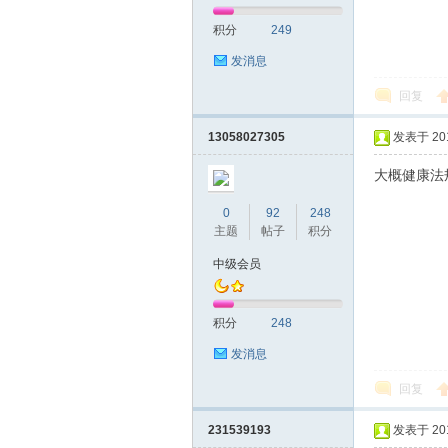
积分
249
网|
发消息
回复
13058027305
发表于 2019
大概健康法
0
92
248
主题
帖子
积分
深
中级会员
积分
248
发消息
回复
231539193
发表于 2019