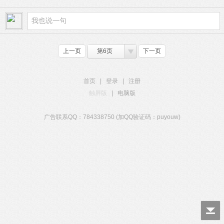
上一页
第6页
下一页
首页
|
登录
|
注册
触屏版
|
电脑版
广告联系QQ：784338750 (加QQ验证码：puyouw)