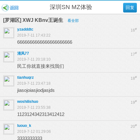
深圳SN MZ体验
回复
[罗湖区] XWJ KBnv王诞生
看全部
yzadddtc
#
16
2019-7-11 17:43:22
6666666666666666666666
清风77
#
17
2019-7-11 20:18:10
民工你就直接来找我们
tianhuqrz
#
18
2019-7-11 23:47:18
jiasojoiasjiodjasjds
woshilishuo
#
19
2019-7-11 23:55:38
1123124342313412412
luouo_k
#
20
2019-7-12 01:29:06
3333333333