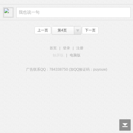
上一页
第4页
下一页
首页
|
登录
|
注册
触屏版
|
电脑版
广告联系QQ：784338750 (加QQ验证码：puyouw)