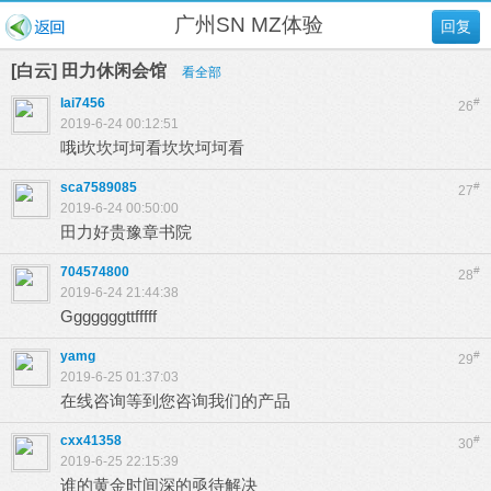
广州SN MZ体验
回复
[白云] 田力休闲会馆
看全部
lai7456
#
26
2019-6-24 00:12:51
哦i坎坎坷坷看坎坎坷坷看
sca7589085
#
27
2019-6-24 00:50:00
田力好贵豫章书院
704574800
#
28
2019-6-24 21:44:38
Gggggggttfffff
yamg
#
29
2019-6-25 01:37:03
在线咨询等到您咨询我们的产品
cxx41358
#
30
2019-6-25 22:15:39
谁的黄金时间深的亟待解决