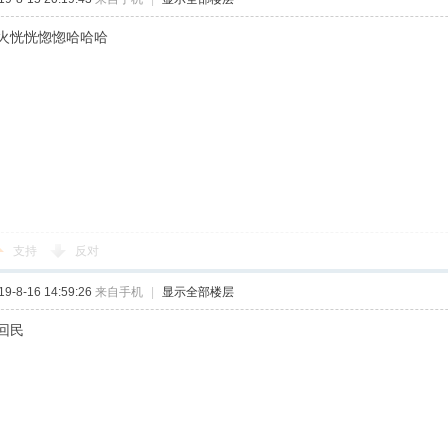
火恍恍惚惚哈哈哈
支持
反对
-8-16 14:59:26
来自手机
|
显示全部楼层
回民