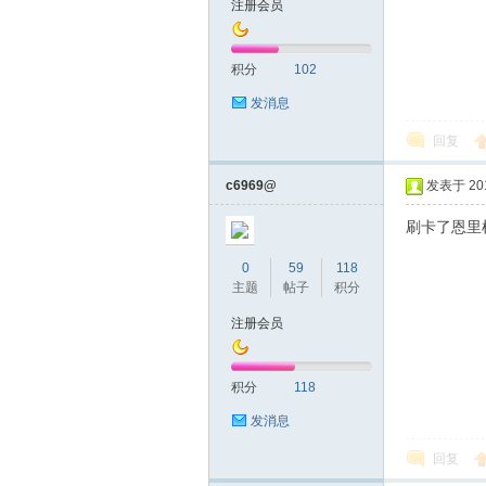
注册会员
友
积分
102
发消息
回复
c6969@
发表于 2019
刷卡了恩里
网
0
59
118
主题
帖子
积分
注册会员
积分
118
发消息
回复
论