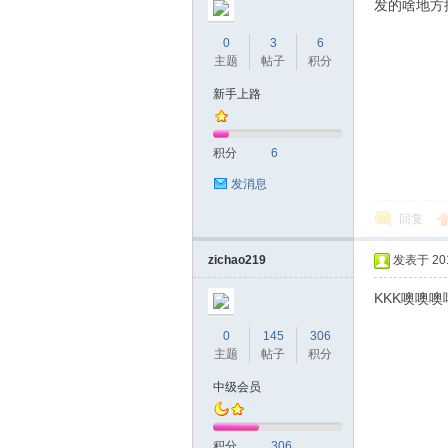
圳
发的啥地方
0
3
6
主题
帖子
积分
新手上路
积分
6
发消息
条
回复
zichao219
发表于 2019
KKK噢噢噢
0
145
306
主题
帖子
积分
中级会员
友
积分
306