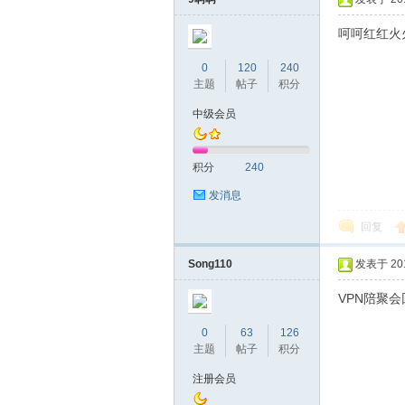
呵呵红红火
0
120
240
主题
帖子
积分
桑
中级会员
积分
240
发消息
回复
Song110
发表于 2019
拿
VPN陪聚会
0
63
126
主题
帖子
积分
注册会员