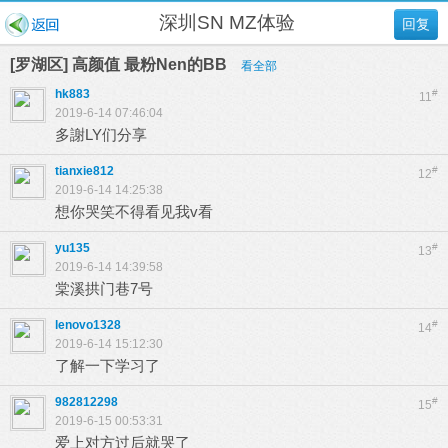
深圳SN MZ体验
回复
[罗湖区] 高颜值 最粉Nen的BB
看全部
hk883
#
11
2019-6-14 07:46:04
多謝LY们分享
tianxie812
#
12
2019-6-14 14:25:38
想你哭笑不得看见我v看
yu135
#
13
2019-6-14 14:39:58
棠溪拱门巷7号
lenovo1328
#
14
2019-6-14 15:12:30
了解一下学习了
982812298
#
15
2019-6-15 00:53:31
爱上对方过后就哭了