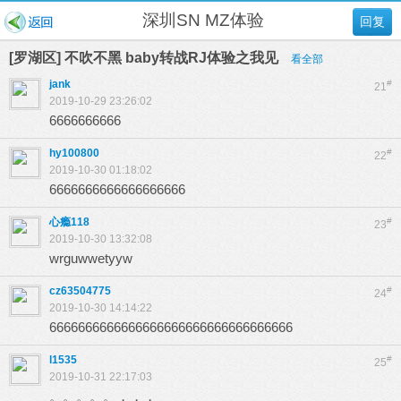
深圳SN MZ体验
回复
[罗湖区] 不吹不黑 baby转战RJ体验之我见
看全部
jank
#
21
2019-10-29 23:26:02
6666666666
hy100800
#
22
2019-10-30 01:18:02
6666666666666666666
心瘾118
#
23
2019-10-30 13:32:08
wrguwwetyyw
cz63504775
#
24
2019-10-30 14:14:22
6666666666666666666666666666666666
l1535
#
25
2019-10-31 22:17:03
。。。。。，，，