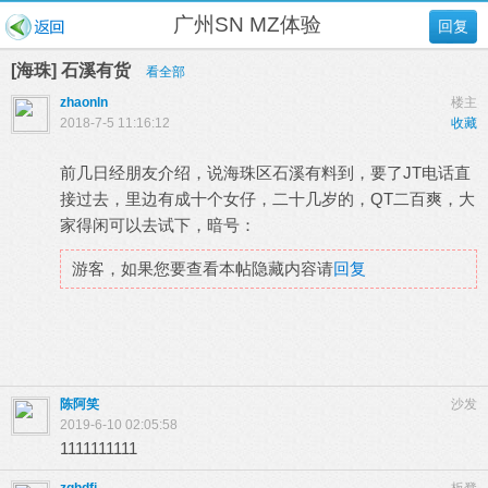
广州SN MZ体验
回复
[海珠] 石溪有货
看全部
zhaonln
楼主
2018-7-5 11:16:12
收藏
前几日经朋友介绍，说海珠区石溪有料到，要了JT电话直
接过去，里边有成十个女仔，二十几岁的，QT二百爽，大
家得闲可以去试下，暗号：
游客，如果您要查看本帖隐藏内容请
回复
陈阿笑
沙发
2019-6-10 02:05:58
1111111111