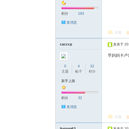
积分
183
发消息
回复
深
cacccp
发表于 2017
早妈妈卡卢
0
4
32
主题
帖子
积分
新手上路
积分
32
圳
发消息
回复
liugang63
发表于 2017