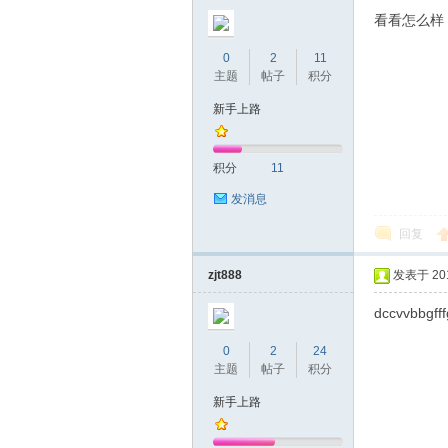
圳
看看怎么样
0
2
11
主题
帖子
积分
新手上路
积分
11
发消息
条
回复
zjt888
发表于 2018
dccvvbbgfff
0
2
24
主题
帖子
积分
新手上路
友