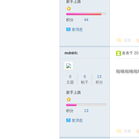
新手上路
友
积分
44
发消息
回复
mdnkfc
发表于 2017
啦咯啦咯啦
网
0
6
13
主题
帖子
积分
新手上路
积分
13
发消息
回复
论