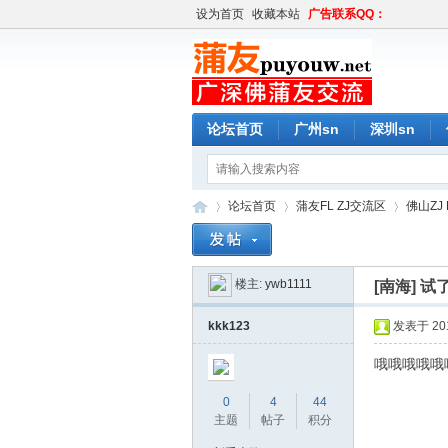
设为首页
收藏本站
广告联系QQ：
论坛首页
广州sn
深圳sn
论坛首页
蒲友FL ZJ交流区
佛山ZJ 
楼主:
ywb1111
[南海]
试
蒲
»
›
›
kkk123
发表于 2017
哦哦哦哦哦
0
4
44
主题
帖子
积分