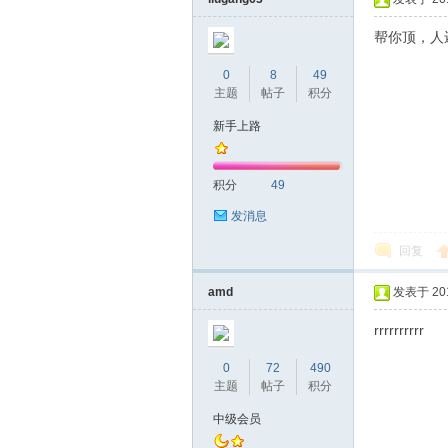
帮你顶，人
0
8
49
主题
帖子
积分
桑
新手上路
积分
49
发消息
回复
amd
发表于 2017
拿
rrrrrrrrrr
0
72
490
主题
帖子
积分
中级会员