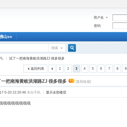
用户名
密码
佛山sn
搜索
搜
FL
试了一把南海黄岐洪湖路ZJ 很多很多
返回列表
1
2
3
4
5
6
7
8
9
索
了一把南海黄岐洪湖路ZJ 很多很多
[复制链接]
›
-5-20 22:20:46
来自手机
|
显示全部楼层
哦哦哦哦哦哦哦哦