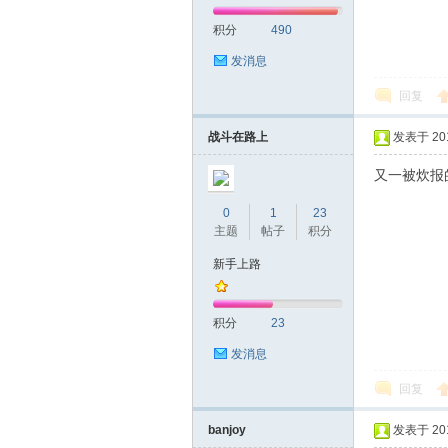
积分
490
网|
发消息
回复
战斗在路上
发表于 2018
又一被炊报
0
1
23
主题
帖子
积分
深
新手上路
积分
23
发消息
回复
banjoy
发表于 2018