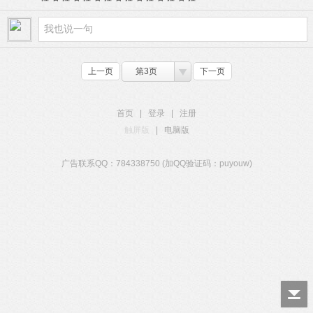
上一页
第3页
下一页
首页
|
登录
|
注册
触屏版
|
电脑版
广告联系QQ：784338750 (加QQ验证码：puyouw)