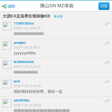
佛山SN MZ体验
回复
大沥KX足浴养生馆体验KB
看全部
772687382hai
#
11
2019-7-22 16:01:25
666666666666666
pengjian
#
12
2019-7-26 12:36:27
yyyyyyyhhhu
lk1968634246
#
13
2019-7-29 22:21:15
666666666666
jasd
#
14
2019-7-30 10:54:38
很好很好好好好吧，我在一起
a5438789a
#
15
2019-7-30 22:36:43
啦咯啦咯啦咯啦咯啦咯啦咯啦咯啦