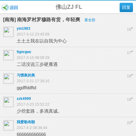
佛山ZJ FL
回复
[南海] 南海罗村罗穆路有货，年轻爽
看全部
yin1983
#
16
2017-3-12 23:45:09
土土土我在以自我为中心
9gnrgwc
#
17
2017-3-15 08:08:28
二话没说三步硬雁遇
习惯夜的美
#
18
2017-3-21 17:39:10
ggdffddftd
zzk4999
#
19
2017-3-23 15:52:22
少些套路，多滴真诚。
我爱勒布朗
#
20
2017-4-2 08:36:44
666666666666