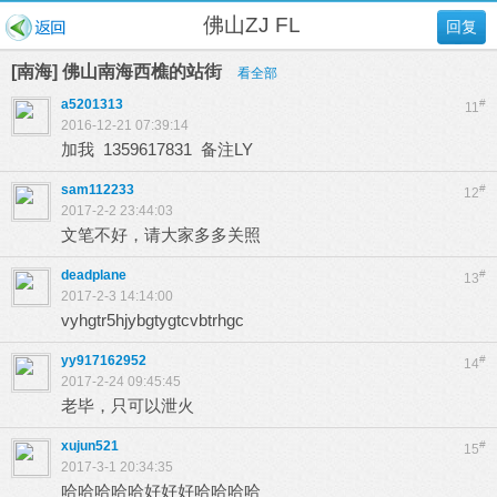
佛山ZJ FL
回复
[南海] 佛山南海西樵的站街
看全部
a5201313
#
11
2016-12-21 07:39:14
加我 1359617831 备注LY
sam112233
#
12
2017-2-2 23:44:03
文笔不好，请大家多多关照
deadplane
#
13
2017-2-3 14:14:00
vyhgtr5hjybgtygtcvbtrhgc
yy917162952
#
14
2017-2-24 09:45:45
老毕，只可以泄火
xujun521
#
15
2017-3-1 20:34:35
哈哈哈哈哈好好好哈哈哈哈