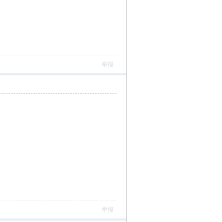
举报
举报