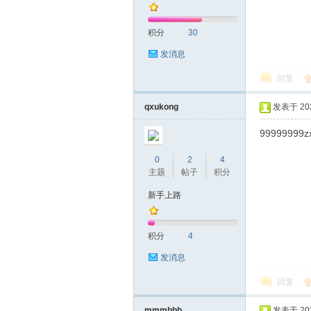
积分
30
发消息
回复
深
qxukong
发表于 2024
99999999z
0
2
4
主题
帖子
积分
新手上路
积分
4
圳
发消息
回复
mmmbbb
发表于 2025