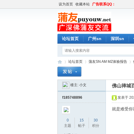
设为首页
收藏本站
广告联系QQ：
论坛首页
广州sn
深圳sn
论坛首页
蒲友SN AM MZ体验报告
楼主:
小文
佛山禅城
蒲
»
›
›
f185748896
发表于 2023
就是难受你
0
15
30
主题
帖子
积分