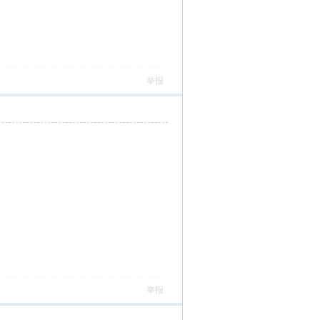
举报
举报