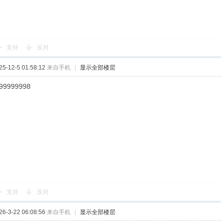
支持
反对
-12-5 01:58:12
来自手机
|
显示全部楼层
99999998
支持
反对
-3-22 06:08:56
来自手机
|
显示全部楼层