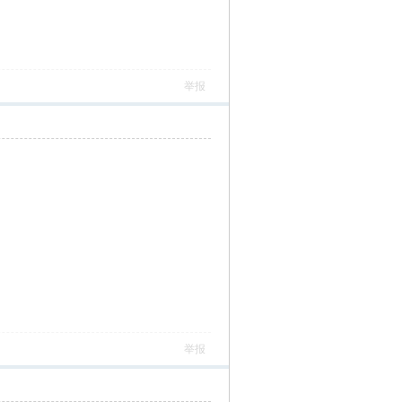
举报
举报