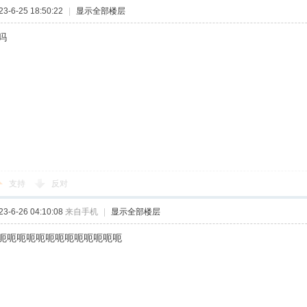
-6-25 18:50:22
|
显示全部楼层
吗
支持
反对
-6-26 04:10:08
来自手机
|
显示全部楼层
呃呃呃呃呃呃呃呃呃呃呃呃呃