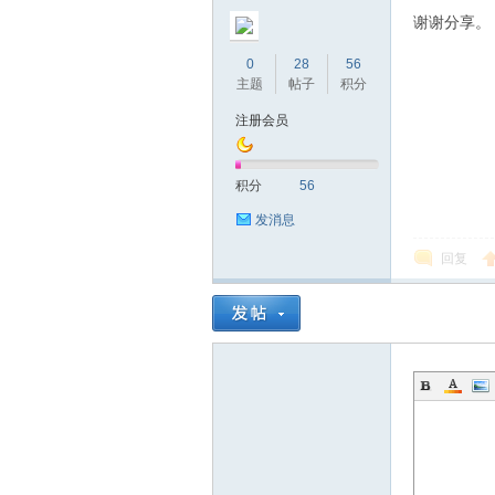
圳
谢谢分享。
0
28
56
主题
帖子
积分
注册会员
积分
56
发消息
条
回复
友