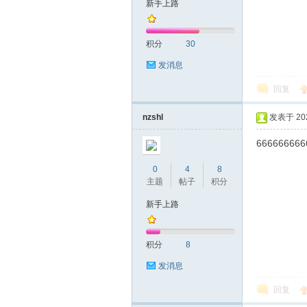
新手上路
友
积分
30
发消息
回复
nzshl
发表于 2023
666666666
网
0
4
8
主题
帖子
积分
新手上路
积分
8
发消息
回复
论