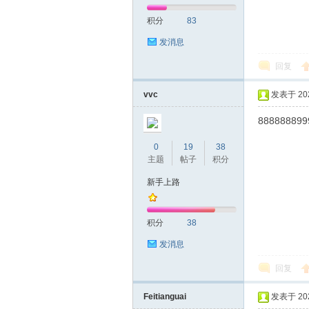
积分
83
网|
发消息
回复
vvc
发表于 2025
888888899
0
19
38
主题
帖子
积分
深
新手上路
积分
38
发消息
回复
Feitianguai
发表于 2026