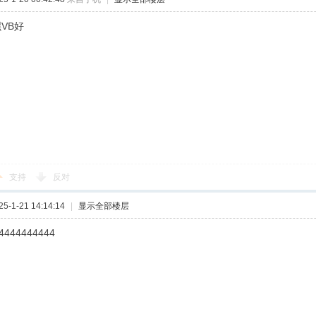
嘿VB好
支持
反对
-1-21 14:14:14
|
显示全部楼层
4444444444