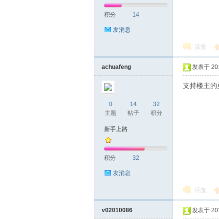
积分
14
网|
发消息
回复
achuafeng
发表于 2017
支持楼主的
0
14
32
主题
帖子
积分
深
新手上路
积分
32
发消息
回复
v02010086
发表于 2017