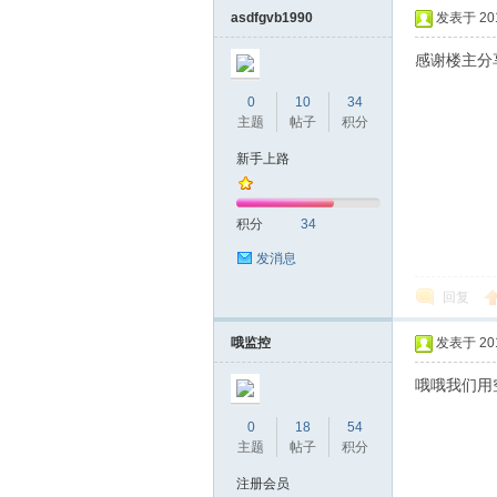
asdfgvb1990
发表于 2017
感谢楼主分
0
10
34
主题
帖子
积分
新手上路
坛
积分
34
发消息
回复
哦监控
发表于 2017
哦哦我们用
0
18
54
-
主题
帖子
积分
注册会员