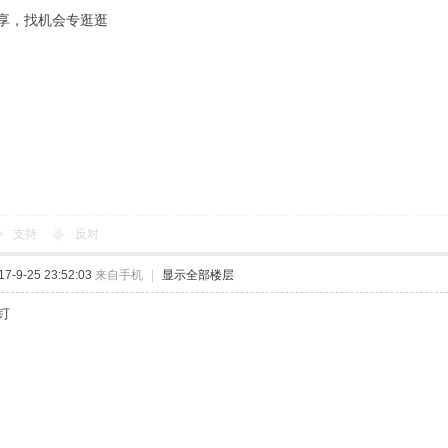
享，找机会专逛逛
支持
反对
-9-25 23:52:03
来自手机
|
显示全部楼层
钉