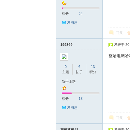
积分
54
发消息
回复
深
199369
发表于 2017
整哈电脑哈
0
6
13
主题
帖子
积分
新手上路
积分
13
圳
发消息
回复
高规格规划
发表于 2017