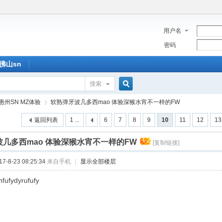
用户名
密码
佛山sn
搜索
搜
惠州SN MZ体验
软熟弹牙波几多西mao 体验深猴水宵不一样的FW
返回列表
1 ...
6
7
8
9
10
11
12
13
索
几多西mao 体验深猴水宵不一样的FW
[复制链接]
›
-8-23 08:25:34
来自手机
|
显示全部楼层
fufydyrufufy