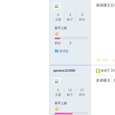
圳
谢谢楼主分
0
4
8
主题
帖子
积分
新手上路
积分
8
发消息
条
回复
qazwsx123456
发表于 2017
多谢楼主，
0
12
27
主题
帖子
积分
新手上路
友