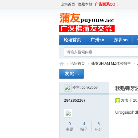
设为首页
收藏本站
广告联系QQ：
论坛首页
广州sn
深圳sn
论坛首页
蒲友SN AM MZ体验报告
楼主:
conkyboy
软熟弹牙波
蒲
»
›
›
2842852267
发表于 2017
Urogsisxhdh
0
4
8
主题
帖子
积分