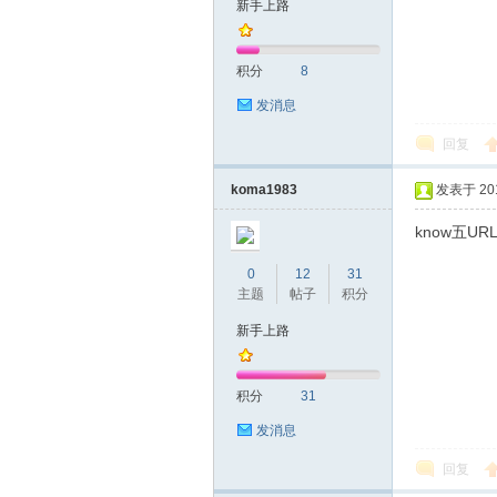
新手上路
友
积分
8
发消息
回复
koma1983
发表于 2017
know五U
网
0
12
31
主题
帖子
积分
新手上路
积分
31
发消息
回复
论