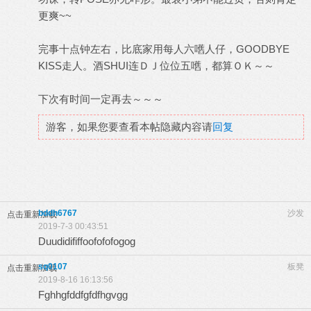
更爽~~
完事十点钟左右，比底家用每人六嚿人仔，GOODBYE
KISS走人。酒SHUI连ＤＪ位位五嚿，都算ＯＫ～～
下次有时间一定再去～～～
游客，如果您要查看本帖隐藏内容请
回复
bddh6767
沙发
点击重新加载
2019-7-3 00:43:51
Duudidififfoofofofogog
sq0107
板凳
点击重新加载
2019-8-16 16:13:56
Fghhgfddfgfdfhgvgg