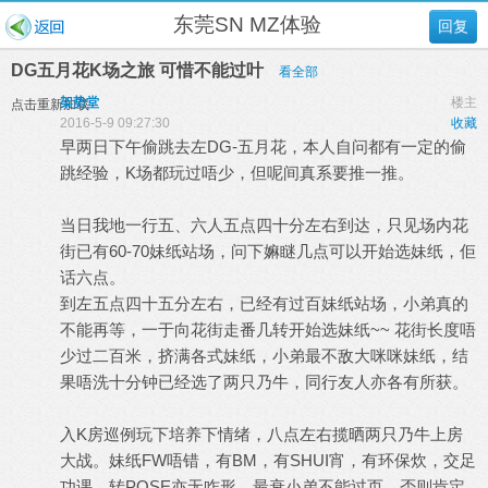
东莞SN MZ体验
回复
DG五月花K场之旅 可惜不能过叶
看全部
架势堂
楼主
点击重新加载
2016-5-9 09:27:30
收藏
早两日下午偷跳去左DG-五月花，本人自问都有一定的偷
跳经验，K场都玩过唔少，但呢间真系要推一推。
当日我地一行五、六人五点四十分左右到达，只见场内花
街已有60-70妹纸站场，问下嫲瞇几点可以开始选妹纸，佢
话六点。
到左五点四十五分左右，已经有过百妹纸站场，小弟真的
不能再等，一于向花街走番几转开始选妹纸~~ 花街长度唔
少过二百米，挤满各式妹纸，小弟最不敌大咪咪妹纸，结
果唔洗十分钟已经选了两只乃牛，同行友人亦各有所获。
入K房巡例玩下培养下情绪，八点左右揽晒两只乃牛上房
大战。妹纸FW唔错，有BM，有SHUI宵，有环保炊，交足
功课，转POSE亦无咋形。最衰小弟不能过页，否则肯定