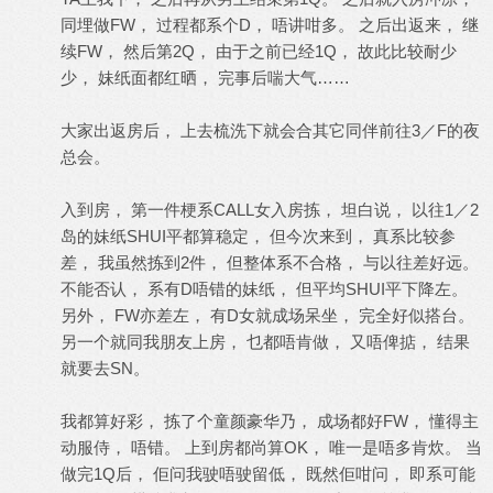
同埋做FW， 过程都系个D， 唔讲咁多。 之后出返来， 继
续FW， 然后第2Q， 由于之前已经1Q， 故此比较耐少
少， 妹纸面都红晒， 完事后喘大气……
大家出返房后， 上去梳洗下就会合其它同伴前往3／F的夜
总会。
入到房， 第一件梗系CALL女入房拣， 坦白说， 以往1／2
岛的妹纸SHUI平都算稳定， 但今次来到， 真系比较参
差， 我虽然拣到2件， 但整体系不合格， 与以往差好远。
不能否认， 系有D唔错的妹纸， 但平均SHUI平下降左。
另外， FW亦差左， 有D女就成场呆坐， 完全好似搭台。
另一个就同我朋友上房， 乜都唔肯做， 又唔俾掂， 结果
就要去SN。
我都算好彩， 拣了个童颜豪华乃， 成场都好FW， 懂得主
动服侍， 唔错。 上到房都尚算OK， 唯一是唔多肯炊。 当
做完1Q后， 佢问我驶唔驶留低， 既然佢咁问， 即系可能