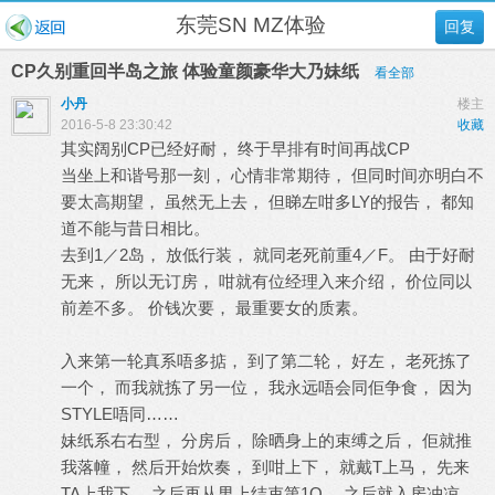
东莞SN MZ体验
回复
CP久别重回半岛之旅 体验童颜豪华大乃妹纸
看全部
小丹
楼主
2016-5-8 23:30:42
收藏
其实阔别CP已经好耐， 终于早排有时间再战CP
当坐上和谐号那一刻， 心情非常期待， 但同时间亦明白不
要太高期望， 虽然无上去， 但睇左咁多LY的报告， 都知
道不能与昔日相比。
去到1／2岛， 放低行装， 就同老死前重4／F。 由于好耐
无来， 所以无订房， 咁就有位经理入来介绍， 价位同以
前差不多。 价钱次要， 最重要女的质素。
入来第一轮真系唔多掂， 到了第二轮， 好左， 老死拣了
一个， 而我就拣了另一位， 我永远唔会同佢争食， 因为
STYLE唔同……
妹纸系右右型， 分房后， 除晒身上的束缚之后， 佢就推
我落幢， 然后开始炊奏， 到咁上下， 就戴T上马， 先来
TA上我下， 之后再从男上结束第1Q。 之后就入房冲凉，