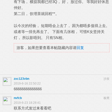
有下场， 横掂我都已经3Q， 好， 放过你。 等我好好休息
仲好。
第二日， 饮埋茶就回程**。
以今次的经验， 短期唔会上去了， 因为都唔多值得上去。
或者等一排先再去了。 下面有几张相， 可惜K女坚持关
灯， 所以影唔到。 只有SN相。
游客，如果您要查看本帖隐藏内容请
回复
zxc123vbn
沙发
2019-6-16 22:50:22
66666666666666
nvfcb
板凳
2019-6-23 18:28:41
联系方式发过来看看吧