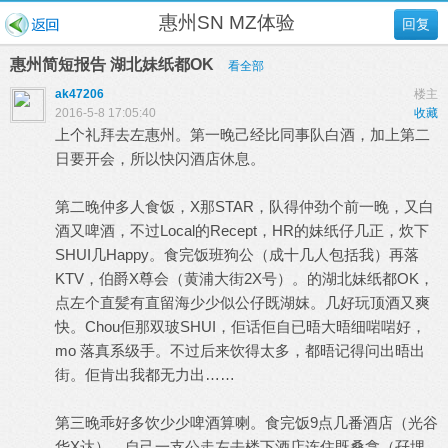
惠州SN MZ体验
回复
惠州简短报告 湖北妹纸都OK
看全部
ak47206
楼主
2016-5-8 17:05:40
收藏
上个礼拜去左惠州。第一晚己经比同事队白酒，加上第二
日要开会，所以快闪酒店休息。
第二晚仲多人食饭，X那STAR，队得仲劲个前一晚，又白
酒又啤酒，不过Local的Recept，HR的妹纸仔几正，炊下
SHUI几Happy。食完饭班狗公（成十几人包括我）再落
KTV，伯爵X尊会（黄浦大街2X号）。的湖北妹纸都OK，
点左个直髪有直留海少少似公仔既湖妺。几好玩顶酒又爽
快。Chou佢那双玻SHUI，佢话佢自已晤大晤细啱啱好，
mo 落真系级手。不过后来饮得太多，都晤记得问出晤出
街。佢肯出我都无力出……
第三晚乖好多饮少少啤酒算喇。食完饭9点几番酒店（光谷
华X达），自己一支公走左去楼下酒店连住既桑拿（孖埋