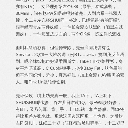
亦有KTV），女经理介绍左个688（最平）泰式套餐，
90Mins，问有乜FW又唔讲得好清楚。入到房系一张双人
幢，小二带左几杯SHUI同一杯冰，已经觉得“有的野喎”。
跟手经理带左两件妹纸，一件长金髪皮肤黑的（晒黑左既
架妺），一件短髪皮肤白的，两个OK嫁。拣左件长髪既。
佢叫我除晒衫裤，但佢仲未除，先坐底同我讲有乜
Service，2Q加一大堆名词（例BT……etc）搅到我反应晤
到。呢个妹纸把声好温柔同斯文，I like！佢亦除埋衫，身
材平均晤算高，C Cup好弹手，少少Baby Fat，肤色黑的
但平均同好滑，矛少，真系好似（加上金髪）ΑⅤ晒黑的素
人。咁Pink Lin就晤使谂喇。
先环保炊，嘴上功夫真一般。我上TA下，TA上我下，
SHUISHUI晤太多。谷左几日咁就1Q。做FW就好好多，
有BT，又乃匀耳、背、手，上TDL钻，相当舒服。同CP有
得比系差左张氺牀。系武汉周边既区系一个惊喜。之后炊
左阵SHUI，妹纸二十岁（晤怪得玻玻咁弹手），十二岁已