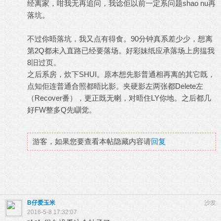
经离家，咁我无再追问，我谂佢以前一定系问题shao nu再
落坑。
不过你晤落坑，我又点有得食。90分钟真系差少少，想离
第2Q都未入直路已经要落场。好彩妹纸应承落场上房揾我
8旧过页。
之后系房，炊下SHUI。原本想先影普通相再离的其它既，
点知佢连普通合照都晤比影。夹硬影左两张都Delete左
（Recover番），更正既无喇，对晤住LY你地。之后都几
好FW整多Q先瞓觉。
游客，如果您要查看本帖隐藏内容请
回复
B仔爱玉米
沙发
2016-5-8 17:32:07