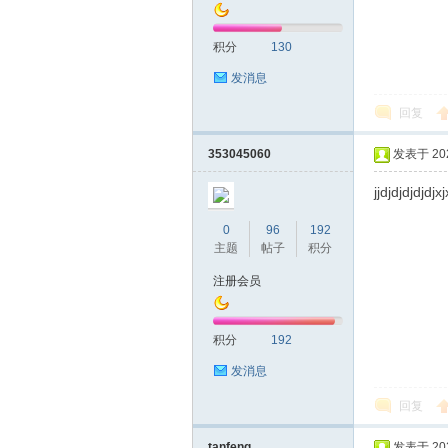
积分
130
发消息
回复
深
353045060
发表于 2022
jjdjdjdjdjdjxjx
0
96
192
主题
帖子
积分
注册会员
积分
192
圳
发消息
回复
tanfeng
发表于 2022