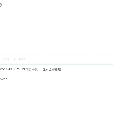
享
支持
反对
-11-19 00:24:13
来自手机
|
显示全部楼层
jhvgg