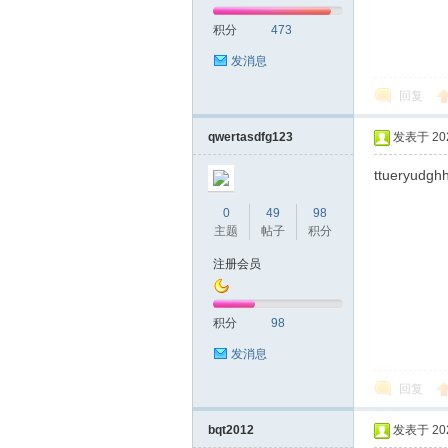
积分
473
网|
发消息
回复
qwertasdfg123
发表于 2022
ttueryudgh
0
49
98
主题
帖子
积分
深
注册会员
积分
98
发消息
回复
bqt2012
发表于 2022