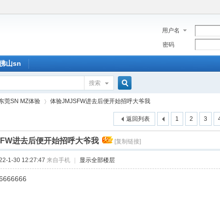
用户名
密码
佛山sn
搜索
搜
东莞SN MZ体验
体验JMJSFW进去后便开始招呼大爷我
返回列表
1
2
3
索
SFW进去后便开始招呼大爷我
[复制链接]
›
-1-30 12:27:47
来自手机
|
显示全部楼层
6666666