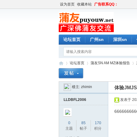
设为首页
收藏本站
广告联系QQ：
论坛首页
广州sn
深圳sn
论坛首页
蒲友SN AM MZ体验报告
楼主:
zhimin
体验JMJ
蒲
»
›
›
LLDBFL2006
发表于 2022
666666666
0
85
170
主题
帖子
积分