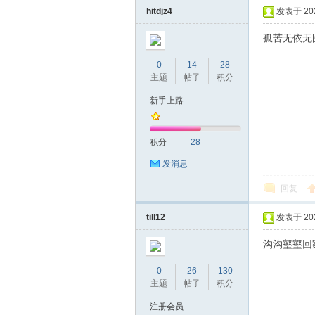
hitdjz4
发表于 2022
孤苦无依无
0
14
28
主题
帖子
积分
新手上路
坛
积分
28
发消息
回复
till12
发表于 2022
沟沟壑壑回
0
26
130
-
主题
帖子
积分
注册会员