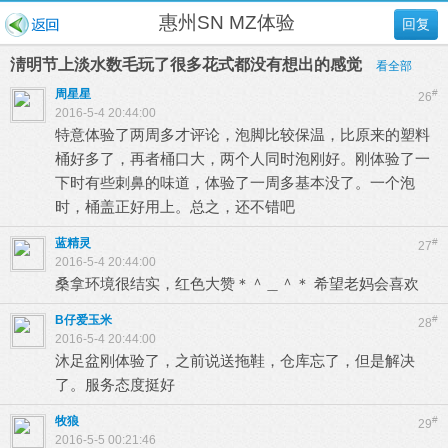
惠州SN MZ体验
回复
淸明节上淡水数毛玩了很多花式都没有想出的感觉
看全部
周星星
#
26
2016-5-4 20:44:00
特意体验了两周多才评论，泡脚比较保温，比原来的塑料
桶好多了，再者桶口大，两个人同时泡刚好。刚体验了一
下时有些刺鼻的味道，体验了一周多基本没了。一个泡
时，桶盖正好用上。总之，还不错吧
蓝精灵
#
27
2016-5-4 20:44:00
桑拿环境很结实，红色大赞＊＾＿＾＊ 希望老妈会喜欢
B仔爱玉米
#
28
2016-5-4 20:44:00
沐足盆刚体验了，之前说送拖鞋，仓库忘了，但是解决
了。服务态度挺好
牧狼
#
29
2016-5-5 00:21:46