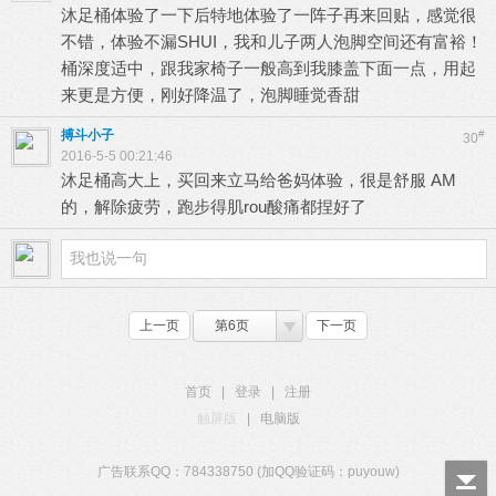
沐足桶体验了一下后特地体验了一阵子再来回贴，感觉很
不错，体验不漏SHUI，我和儿子两人泡脚空间还有富裕！
桶深度适中，跟我家椅子一般高到我膝盖下面一点，用起
来更是方便，刚好降温了，泡脚睡觉香甜
搏斗小子
#
30
2016-5-5 00:21:46
沐足桶高大上，买回来立马给爸妈体验，很是舒服 AM
的，解除疲劳，跑步得肌rou酸痛都捏好了
上一页
第6页
下一页
首页
|
登录
|
注册
触屏版
|
电脑版
广告联系QQ：784338750 (加QQ验证码：puyouw)