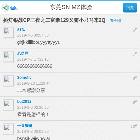
东莞SN MZ体验
回复
挑灯银战CP三夜之二富豪129又骑小只马来2Q
看全部
asf1
#
6
2019-7-6 00:57:53
ghjkkllllloouyyyttyyyu
老盐啊
#
7
2019-7-7 17:32:16
66666666666666
3pmotiv
#
8
2019-8-13 11:29:44
非常感謝分享
bqt2012
#
9
2019-9-6 02:30:36
看看是怎样的！
一直狼嚎
#
10
2019-9-8 00:02:29
bsnsjkwjjwnwjaj