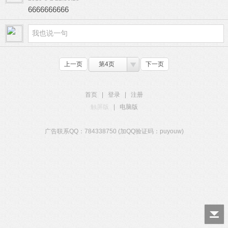
6666666666
上一页
第4页
下一页
首页
|
登录
|
注册
触屏版
|
电脑版
广告联系QQ：784338750 (加QQ验证码：puyouw)