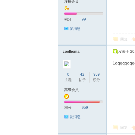
注册会员
友
积分
99
发消息
回复
coolhoma
发表于 2019
1qqqqqqqq
网
0
42
959
主题
帖子
积分
高级会员
积分
959
发消息
回复
论