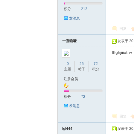
积分
213
网|
发消息
回复
一直狼嚎
发表于 2019
fffghjiiiutrw
0
25
72
主题
帖子
积分
深
注册会员
积分
72
发消息
回复
lgl444
发表于 2019