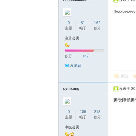
ffvxxbvcvvv
0
81
162
主题
帖子
积分
桑
注册会员
积分
162
发消息
回复
symsong
发表于 2019
拿
睡觉睡觉睡
0
106
213
主题
帖子
积分
中级会员