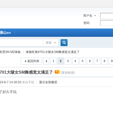
用户名
密码
佛山sn
搜索
搜
东莞SN MZ体验
体验旺角#701大啵女SM舞感觉太满足了
返回列表
1
2
3
4
5
6
7
8
9
索
701大啵女SM舞感觉太满足了
[复制链接]
›
-8-7 14:30:03
来自手机
|
显示全部楼层
了好久不玩