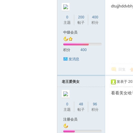
圳
dtujjhddvbh
0
200
400
主题
帖子
积分
中级会员
积分
400
发消息
条
回复
老王爱美女
发表于 2019
看看美女啥
0
48
96
主题
帖子
积分
注册会员
友