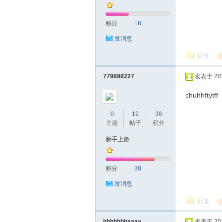
积分
18
发消息
回复
深
779898227
发表于 2019
chuhhftytff
0
19
38
主题
帖子
积分
新手上路
积分
38
圳
发消息
回复
hhhhhhhaaaa
发表于 2019