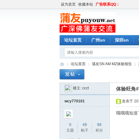
设为首页
收藏本站
广告联系QQ：
论坛首页
广州sn
深圳sn
论坛首页
蒲友SN AM MZ体验报告
楼主:
ccct
体验旺角#
蒲
»
›
›
wcy770101
发表于 2019
哦哦哦知道
0
49
99
主题
帖子
积分