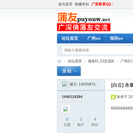
设为首页
收藏本站
广告联系QQ：
论坛首页
广州sn
深圳sn
论坛首页
蒲友FL ZJ交流区
广州ZJ 
楼主:
13035673820
[白云]
永
蒲
»
›
›
1946318384
发表于 2023
666666666
0
2
4
主题
帖子
积分