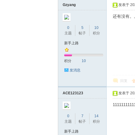
Gzyang
发表于 2023
还有没有。
0
5
10
主题
帖子
积分
新手上路
坛
积分
10
发消息
回复
ACE123123
发表于 2023
1111111111
0
7
14
-
主题
帖子
积分
新手上路