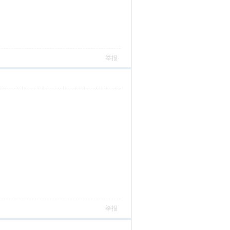
举报
举报