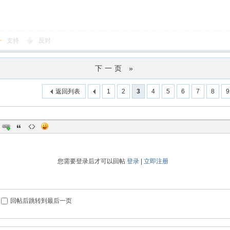
支持
反对
下一页 »
返回列表
1
2
3
4
5
6
7
8
9
您需要登录后才可以回帖
登录
|
立即注册
回帖后跳转到最后一页