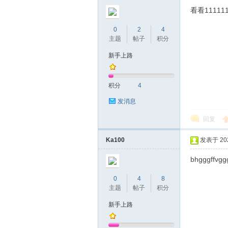
圳
看看111111
0
2
4
主题
帖子
积分
新手上路
积分
4
发消息
条
回复
Ka100
发表于 2023
bhgggffvgg
0
4
8
主题
帖子
积分
新手上路
友