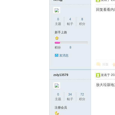
回复看看内
0
4
8
主题
帖子
积分
桑
新手上路
积分
8
发消息
回复
zsly13579
发表于 2023
拿
放大垃圾地
0
34
72
主题
帖子
积分
注册会员