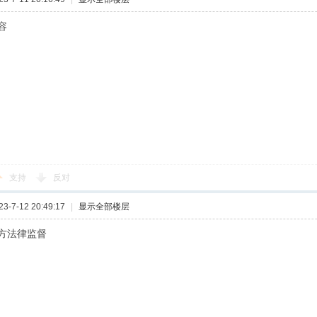
容
支持
反对
-7-12 20:49:17
|
显示全部楼层
方法律监督