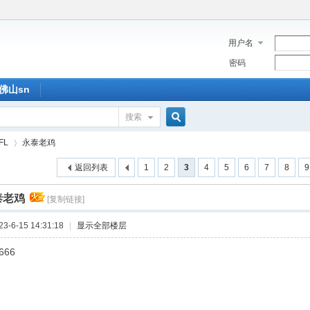
用户名
密码
佛山sn
搜索
搜
FL
永泰老鸡
返回列表
1
2
3
4
5
6
7
8
9
索
泰老鸡
[复制链接]
›
-6-15 14:31:18
|
显示全部楼层
666