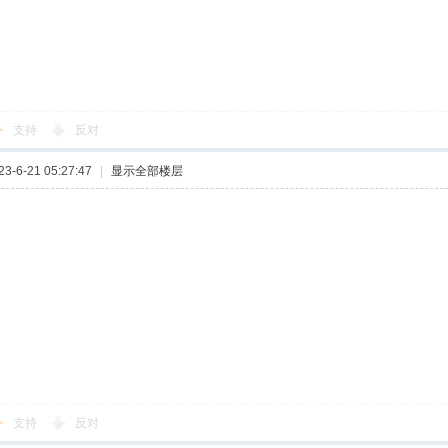
支持
反对
-6-21 05:27:47
|
显示全部楼层
支持
反对