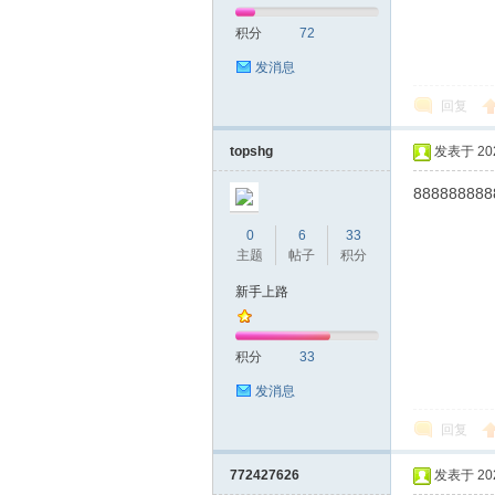
积分
72
网|
发消息
回复
topshg
发表于 2023
888888888
0
6
33
主题
帖子
积分
深
新手上路
积分
33
发消息
回复
772427626
发表于 2023