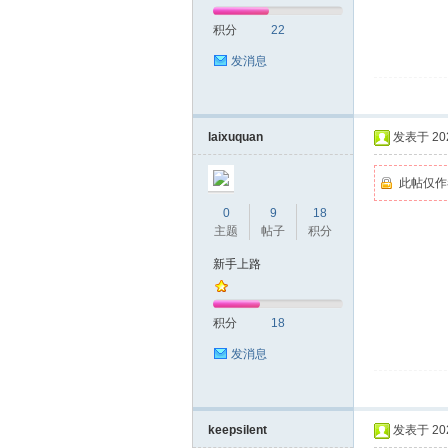
积分
22
网|
发消息
laixuquan
发表于 2022
此帖仅作
0
9
18
主题
帖子
积分
深
新手上路
积分
18
发消息
keepsilent
发表于 2022