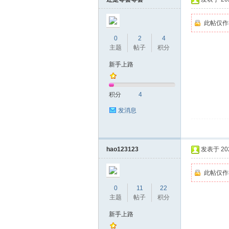
此帖仅作
0
2
4
主题
帖子
积分
桑
新手上路
积分
4
发消息
hao123123
发表于 2022
拿
此帖仅作
0
11
22
主题
帖子
积分
新手上路