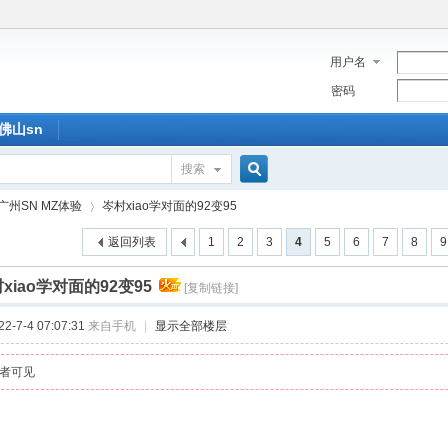
用户名
密码
佛山sn
搜索
搜
广州SN MZ体验
岑村xiao学对面的92变95
返回列表
1
2
3
4
5
6
7
8
9
索
xiao学对面的92变95
[复制链接]
›
-7-4 07:07:31
来自手机
|
显示全部楼层
者可见