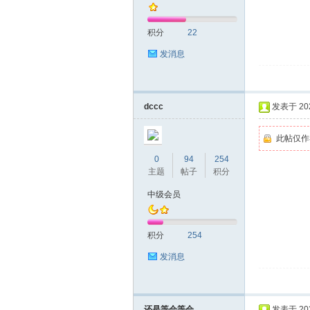
积分
22
发消息
深
dccc
发表于 2022
此帖仅作
0
94
254
主题
帖子
积分
中级会员
积分
254
圳
发消息
还是等会等会
发表于 2022