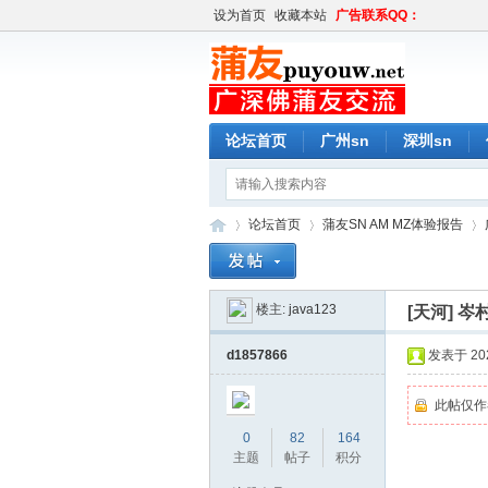
设为首页
收藏本站
广告联系QQ：
论坛首页
广州sn
深圳sn
论坛首页
蒲友SN AM MZ体验报告
楼主:
java123
[天河]
岑村
蒲
»
›
›
d1857866
发表于 2022
此帖仅作
0
82
164
主题
帖子
积分