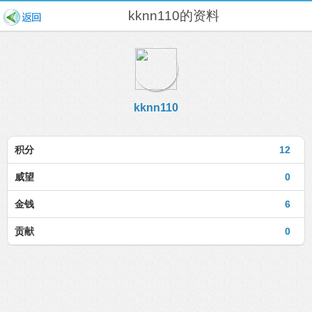
kknn110的资料
kknn110
积分
12
威望
0
金钱
6
贡献
0