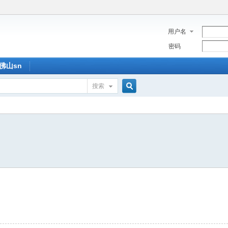
用户名
密码
佛山sn
搜索
搜
索