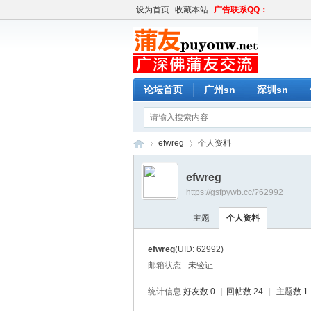
设为首页
收藏本站
广告联系QQ：
论坛首页
广州sn
深圳sn
efwreg
个人资料
efwreg
https://gsfpywb.cc/?62992
蒲
›
›
主题
个人资料
efwreg
(UID: 62992)
邮箱状态
未验证
统计信息
好友数 0
|
回帖数 24
|
主题数 1