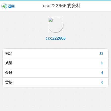
ccc222666的资料
ccc222666
积分
12
威望
0
金钱
6
贡献
0