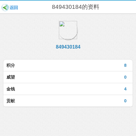
849430184的资料
849430184
积分
8
威望
0
金钱
4
贡献
0