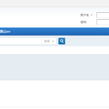
用户名
密码
佛山sn
搜索
搜
索