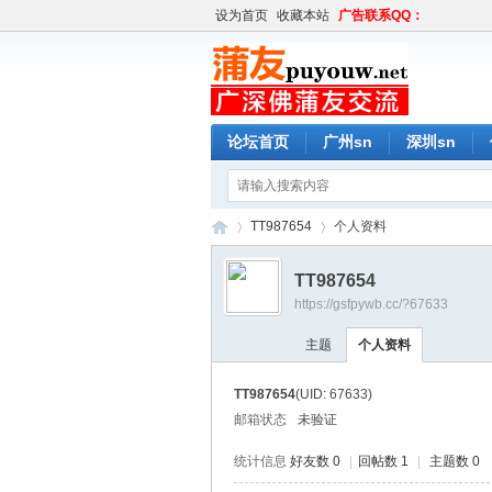
设为首页
收藏本站
广告联系QQ：
论坛首页
广州sn
深圳sn
TT987654
个人资料
TT987654
https://gsfpywb.cc/?67633
蒲
›
›
主题
个人资料
TT987654
(UID: 67633)
邮箱状态
未验证
统计信息
好友数 0
|
回帖数 1
|
主题数 0