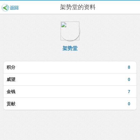
架势堂的资料
架势堂
积分
8
威望
0
金钱
7
贡献
0