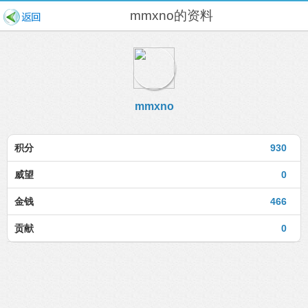
mmxno的资料
mmxno
积分
930
威望
0
金钱
466
贡献
0