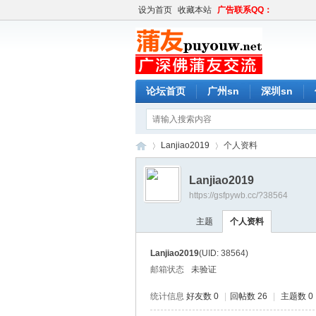
设为首页
收藏本站
广告联系QQ：
论坛首页
广州sn
深圳sn
Lanjiao2019
个人资料
Lanjiao2019
https://gsfpywb.cc/?38564
蒲
›
›
主题
个人资料
Lanjiao2019
(UID: 38564)
邮箱状态
未验证
统计信息
好友数 0
|
回帖数 26
|
主题数 0