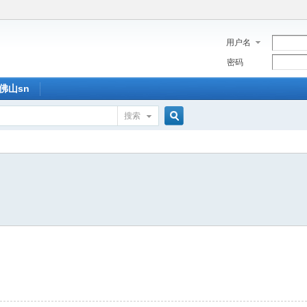
用户名
密码
佛山sn
搜索
搜
索