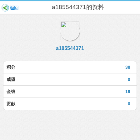
a185544371的资料
a185544371
积分
38
威望
0
金钱
19
贡献
0