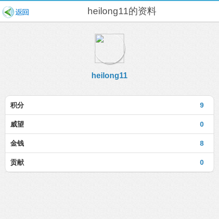
heilong11的资料
heilong11
积分
9
威望
0
金钱
8
贡献
0