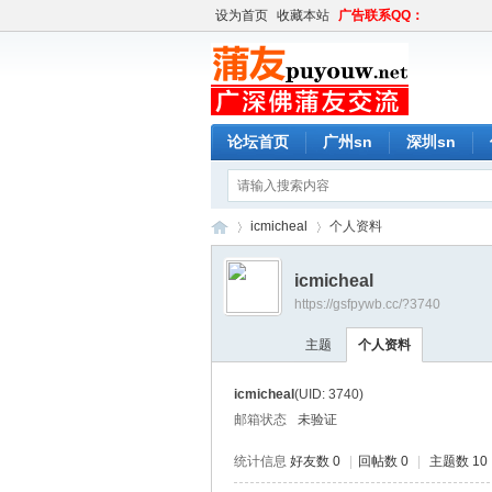
设为首页
收藏本站
广告联系QQ：
论坛首页
广州sn
深圳sn
icmicheal
个人资料
icmicheal
https://gsfpywb.cc/?3740
蒲
›
›
主题
个人资料
icmicheal
(UID: 3740)
邮箱状态
未验证
统计信息
好友数 0
|
回帖数 0
|
主题数 10