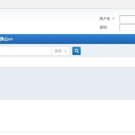
用户名
密码
佛山sn
搜索
搜
索